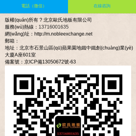
電話（微信）
在線咨詢
版權(quán)所有 ? 北京歐氏地板有限公司
服務(wù)熱線：
13716001635
網(wǎng)址：http://m.nobleexchange.net
郵箱：
地址：北京市石景山區(qū)蘋果園地鐵中鐵創(chuàng)業(yè)
大廈A座601室
備案號：
京ICP備13050672號-63