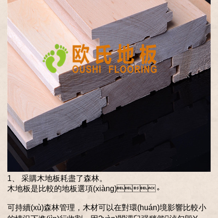
1、 采購木地板耗盡了森林。
木地板是比較的地板選項(xiàng)。
可持續(xù)森林管理，木材可以在對環(huán)境影響比較小