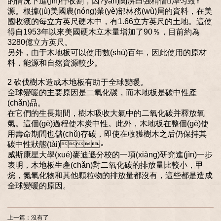
的情況下進(jìn)行收割，因?yàn)闃淠臼强稍偕淖匀毁Y
源。根據(jù)美國農(nóng)業(yè)部林務(wù)局的資料，在美
國收獲的每立方英尺硬木中，有1.66立方英尺的土地。這使
得自1953年以來美國硬木立木量增加了90％，目前約為
3280億立方英尺。
另外，由于木地板可以使用數(shù)百年，因此使用的原材
料，能源和自然資源較少。
2 砍伐樹木造成木地板有助于全球變暖。
全球變暖的主要原因是二氧化碳，而木地板是碳中性產
(chǎn)品。
在它們的生長期間，樹木吸收大氣中的二氧化碳并釋放氧
氣。這個(gè)過程使木炭中性。此外，木地板在整個(gè)使
用壽命期間也儲(chǔ)存碳，即使在收獲樹木之后仍保持其
碳中性狀態(tài)。
威斯康星大學(xué)麥迪遜分校的一項(xiàng)研究進(jìn)一步
表明，木地板生產(chǎn)對二氧化碳的排放量比較小，甲
烷，氮氧化物和其他顆粒物的排放量都沒有，這些都是造成
全球變暖的原因。
上一篇：沒有了